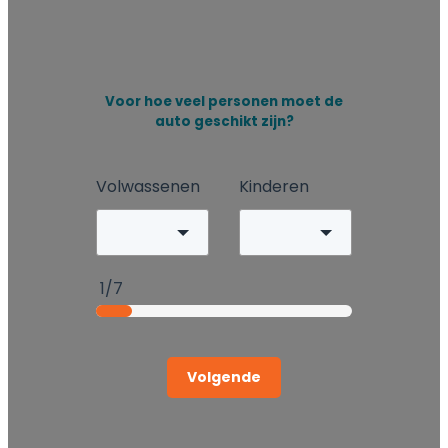
Voor hoe veel personen moet de
auto geschikt zijn?
Volwassenen
Kinderen
1/7
Volgende