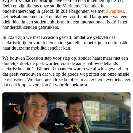
Wij zijn Richard en Martijn. We leerden elkaar kennen op de TU
Delft en zijn tijdens onze studie Maritieme Techniek het
ondernemerschap in gerold. In 2014 begonnen we met
Swapfiets
,
het fietsabonnement met de blauwe voorband. Dat groeide van een
klein idee in een studentenhuis uit tot een internationaal bedrijf met
honderdduizenden gebruikers.
In 2024 zijn we met Eccasion gestart, omdat we geloven dat
elektrisch rijden voor iedereen toegankelijk moet zijn en de transitie
naar duurzame mobiliteit sneller kan!
We bouwen Eccasion stap voor stap op, zonder haast maar met een
duidelijk doel: dé plek worden voor de aanschaf tweedehands
elektrische auto’s. Binnen 3 maanden waren we al winstgevend, en
dat geeft vertrouwen dat we op de goede weg zitten om onze missie
te realiseren. We doen geen loze beloftes, maar zetten liever iets neer
dat echt klopt – voor jou én voor de toekomst.