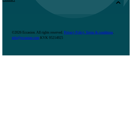
©2026 Eccasion. All rights reserved.
Privacy Policy.
Terms & conditions
.
info@eccasion.com
KVK
95214925