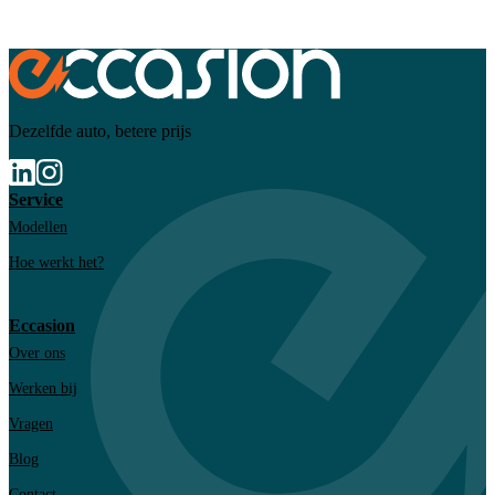
Dezelfde auto, betere prijs
Service
Modellen
Hoe werkt het?
Eccasion
Over ons
Werken bij
Vragen
Blog
Contact