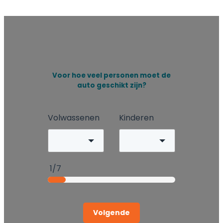
Voor hoe veel personen moet de
auto geschikt zijn?
Volwassenen
Kinderen
1/7
Volgende