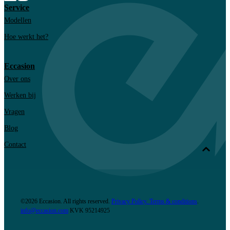
Service
Modellen
Hoe werkt het?
Eccasion
Over ons
Werken bij
Vragen
Blog
Contact
©2026 Eccasion. All rights reserved.
Privacy Policy.
Terms & conditions
.
info@eccasion.com
KVK
95214925